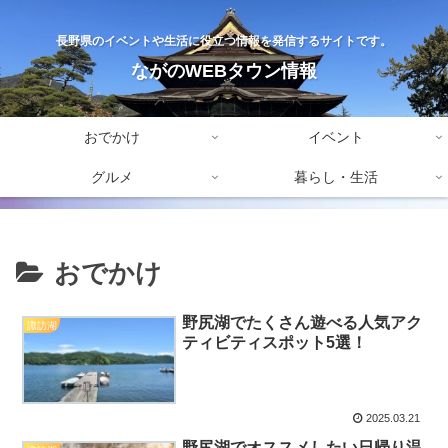
長野県のイベントや生活に役立つ情報を発信するサイトです。
ながのWEBタウン情報
おでかけ
イベント
グルメ
暮らし・生活
おでかけ
野尻湖でたくさん遊べる人気アク
諏訪湖
ティビティスポット5選！
2025.03.21
野尻湖でオススメしたい日帰り温