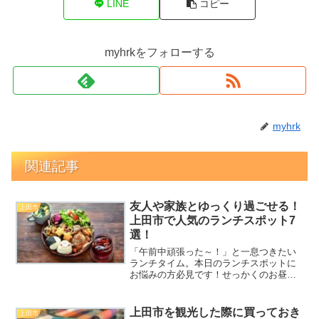
LINE
コピー
myhrkをフォローする
myhrk
関連記事
友人や家族とゆっくり過ごせる！
上田市
上田市で人気のランチスポット7
選！
「午前中頑張った～！」と一息つきたい
ランチタイム。本日のランチスポットに
お悩みの方必見です！せっかくのお昼ご
飯、ゆっくりまったり楽しみたいですよ
ね。上田市には、そんな望みを叶えるお
店がいくつかあります。美味しいのはも
上田市を観光した際に買っておき
上田市