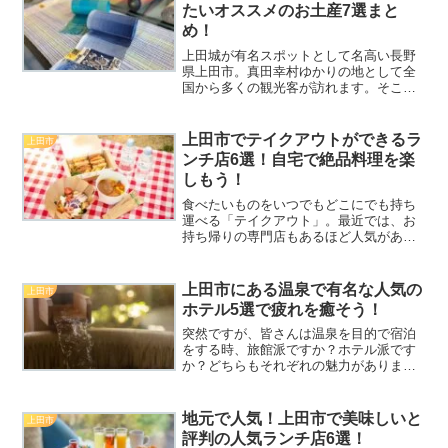
ちろん、外装や内装にこだ...
たいオススメのお土産7選まと
め！
上田城が有名スポットとして名高い長野
県上田市。真田幸村ゆかりの地として全
国から多くの観光客が訪れます。そこ
で、気になるのが上田市ならではのお土
産です！家族や友人、会社の同僚など、
上田市に旅行や観光に行った際には、ぜ
上田市でテイクアウトができるラ
上田市
ひオススメしたいお土産がた...
ンチ店6選！自宅で絶品料理を楽
しもう！
食べたいものをいつでもどこにでも持ち
運べる「テイクアウト」。最近では、お
持ち帰りの専門店もあるほど人気があり
ます。上田市のお気に入りのお店の味が
自宅で楽しめるので、ランチタイムにも
ピッタリですよ！外食をする場合に気に
上田市にある温泉で有名な人気の
上田市
なる営業時間もテイクアウ...
ホテル5選で疲れを癒そう！
突然ですが、皆さんは温泉を目的で宿泊
をする時、旅館派ですか？ホテル派です
か？どちらもそれぞれの魅力があります
が、今日見ていきたいのが上田市にある
温泉ホテルです！好きな時間に好きなだ
け温泉を利用することができるので、“温
地元で人気！上田市で美味しいと
上田市
泉好き”の方には特にオ...
評判の人気ランチ店6選！