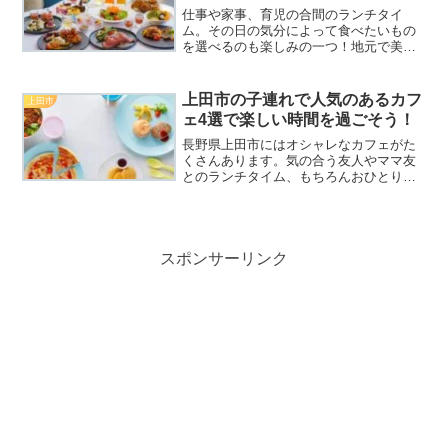
仕事や家事、育児の合間のランチタイ
ム。その日の気分によって食べたいもの
を選べるのも楽しみの一つ！地元で美味
しいと評判のお店なら、尚更足を運びた
いですよね！そこで、今回ご紹介してい
くのが「上田市」です。上田市にはいく
上田市の子連れで人気のあるカフ
上田市
つものランチ店があり、どの...
ェ4選で楽しい時間を過ごそう！
長野県上田市にはオシャレなカフェがた
くさんあります。気の合う友人やママ友
とのランチタイム、もちろんおひとりさ
まやファミリー、子連れでの利用も大歓
迎！最近のカフェはキッズメニューも豊
富ですよ！子供が大好きなピザやパンケ
ーキをはじめ、ハンバーグ...
スポンサーリンク