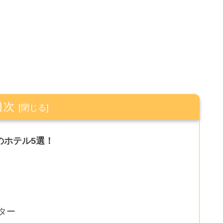
目次
のホテル5選！
ター