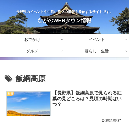
長野県のイベントや生活に役立つ情報を発信するサイトです。
ながのWEBタウン情報
おでかけ
イベント
グルメ
暮らし・生活
飯綱高原
【長野県】飯綱高原で見られる紅
紅葉
葉の見どころは？見頃の時期はい
つ？
2024.08.27