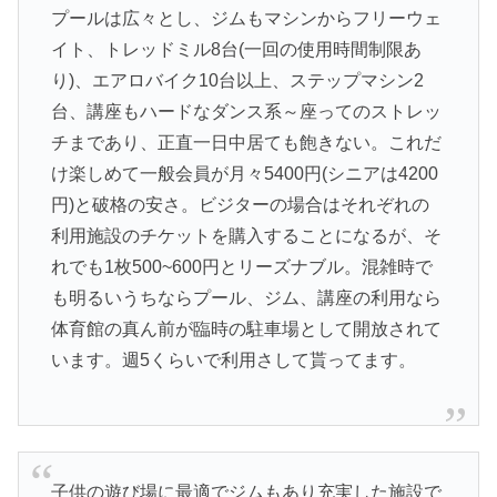
プールは広々とし、ジムもマシンからフリーウェ
イト、トレッドミル8台(一回の使用時間制限あ
り)、エアロバイク10台以上、ステップマシン2
台、講座もハードなダンス系～座ってのストレッ
チまであり、正直一日中居ても飽きない。これだ
け楽しめて一般会員が月々5400円(シニアは4200
円)と破格の安さ。ビジターの場合はそれぞれの
利用施設のチケットを購入することになるが、そ
れでも1枚500~600円とリーズナブル。混雑時で
も明るいうちならプール、ジム、講座の利用なら
体育館の真ん前が臨時の駐車場として開放されて
います。週5くらいで利用さして貰ってます。
子供の遊び場に最適でジムもあり充実した施設で