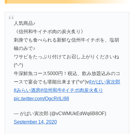
人気商品♪
《信州和牛イチボ肉の炭火炙り》
刺身でも食べられる新鮮な信州牛イチボを、塩胡
椒のみで♪
ワサビをたっぷり付けてお召し上がりくださいね
(^-^)
牛深鮮魚コース5000円！税込、飲み放題込みのコ
ースで宴会でも堪能出来ます(^o^)v
#がばい寅次郎
#みらい酒房
#信州和牛
#イチボ肉炭火炙り
pic.twitter.com/OgcRrlLi98
— がばい寅次郎 (@vCWMUkEdWq6B8OF)
September 14, 2020