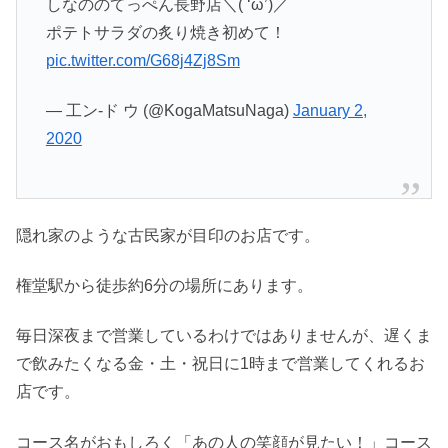
しなののてっぺん長野店＼( ‘ω’)／
ポテトサラダの炙り焼き初めて！
pic.twitter.com/G68j4Zj8Sm
— 工ン-ド ウ (@KogaMatsuNaga)
January 2,
2020
隠れ家のような古民家が目印のお店です。
権堂駅から徒歩約6分の場所にあります。
毎日深夜まで営業しているわけではありませんが、遅くま
で飲みたくなる金・土・祝日に1時まで営業してくれるお
店です。
コース名がおもしろく「あの人の笑顔が見たい！」コース