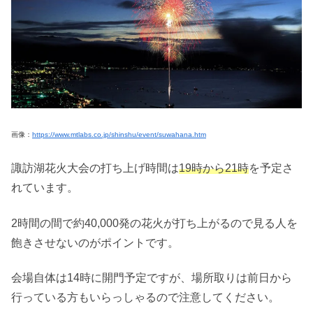
画像：
https://www.mtlabs.co.jp/shinshu/event/suwahana.htm
諏訪湖花火大会の打ち上げ時間は
19時から21時
を予定さ
れています。
2時間の間で約40,000発の花火が打ち上がるので見る人を
飽きさせないのがポイントです。
会場自体は14時に開門予定ですが、場所取りは前日から
行っている方もいらっしゃるので注意してください。