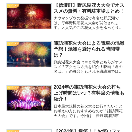
で花火大会に行き、感動の気持ちで帰る
【信濃町】野尻湖花火大会でオス
イベント
ためにも、渋滞を少しでも...
スメの無料・有料駐車場まとめ！
ナウマンゾウの発掘で有名な野尻湖で
は、毎年野尻湖花火大会が開催されま
す。大人気のこの花火大会をゆっくり楽
しむために、今回は駐車場情報や交通規
制情報をご紹介します。水上から打ち上
がる見事な2,000発の花火を楽しむため
諏訪湖花火大会による電車の混雑
イベント
に、多くの人が訪れる野尻...
予想！混雑を避けられる時間帯
は？
諏訪湖花火大会は車と電車どちらがオス
スメ？アクセス方法を紹介！映画「君の
名は。」の舞台ともされる諏訪湖では毎
年、諏訪湖花火大会が行われます。今回
は大人気の諏訪湖花火大会をより快適に
過ごすため、電車の混雑状況や駐車場情
2024年の諏訪湖花火大会の打ち
イベント
報などをご紹介します。5...
上げ時間はいつ？有料席の情報も
紹介！
日本最大規模の花火大会に行きたい！と
お考えの方におすすめなのが「諏訪湖花
火大会」です。今回は、長野県諏訪市で
行われるこの花火大会の打ち上げ時間や
有料席などの情報をご紹介します。諏訪
湖花火大会を思いっきり楽しむために、
【2024年】爆笑！！お笑いフェ
イベント