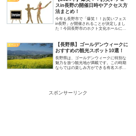
事前にさまざまな情報を仕...
スin長野の開催日時やアクセス方
法まとめ！
今年も長野市で「爆笑！！お笑いフェス
in長野」が開催されることが決定しまし
た！今回長野市のホクト文化ホールに来
る芸人は誰がいるのでしょうか？8月の夏
休み期間に行われるので、家族やお子
様、友人や彼氏彼女と足を運んでみては
【長野県】ゴールデンウィークに
イベント
いかがでしょうか。20...
おすすめの観光スポット10選！
長野県は、ゴールデンウィークに特別な
魅力を放つ観光地が満載です。この時期
ならではの楽しみ方ができる有名スポッ
トから、季節ごとに変わる美しい自然景
観を楽しめる場所まで、多彩な見どころ
を一挙に紹介します。春の花々が満開を
迎え、絶景を形成する季節...
スポンサーリンク