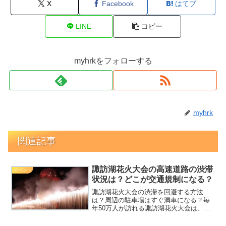
X
Facebook
はてブ
LINE
コピー
myhrkをフォローする
myhrk
関連記事
諏訪湖花火大会の高速道路の渋滞
イベント
状況は？どこが交通規制になる？
諏訪湖花火大会の渋滞を回避する方法
は？周辺の駐車場はすぐ満車になる？毎
年50万人が訪れる諏訪湖花火大会は、大
変な賑わいを見せる一方で、周辺の交通
道路が渋滞してしまいます。楽しい気分