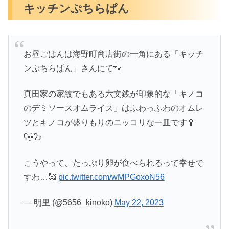
キッチンぷちらぱん
お昼ごはんは海野町商店街の一角にある「キッチ
ンぷちらぱん」さんにて🐾
真田家の家紋でもある六文銭が印象的な「キノコ
のデミソースオムライス」はふわっふわのオムレ
ツとキノコが盛りもりのニッコリな一皿です🥄
ʕ•̫͡•ʔ♪
こうやって、たっぷり卵が食べられるって幸せで
すわ…🥰
pic.twitter.com/wMPGoxoN56
— 明里 (@5656_kinoko)
May 22, 2023