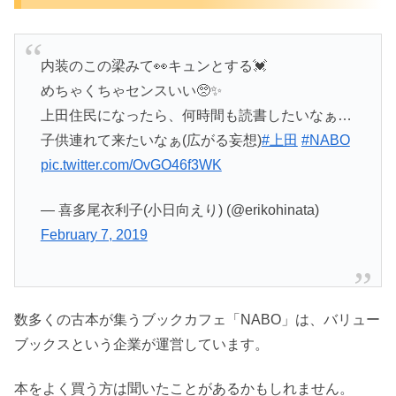
内装のこの梁みて👀キュンとする💓
めちゃくちゃセンスいい🥺✨
上田住民になったら、何時間も読書したいなぁ…
子供連れて来たいなぁ(広がる妄想)
#上田
#NABO
pic.twitter.com/OvGO46f3WK
— 喜多尾衣利子(小日向えり) (@erikohinata)
February 7, 2019
数多くの古本が集うブックカフェ「NABO」は、バリュー
ブックスという企業が運営しています。
本をよく買う方は聞いたことがあるかもしれません。