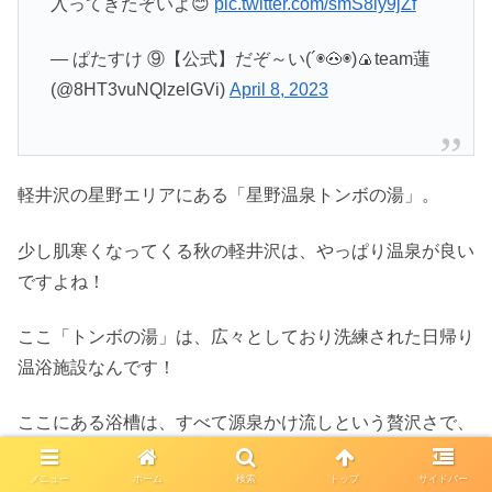
入ってきたぞいよ😊
pic.twitter.com/smS8iy9jZf
— ぱたすけ ⑨【公式】だぞ～い(´◉🐽◉)🍙team蓮
(@8HT3vuNQlzelGVi)
April 8, 2023
軽井沢の星野エリアにある「星野温泉トンボの湯」。
少し肌寒くなってくる秋の軽井沢は、やっぱり温泉が良い
ですよね！
ここ「トンボの湯」は、広々としており洗練された日帰り
温浴施設なんです！
ここにある浴槽は、すべて源泉かけ流しという贅沢さで、
上質な温泉を楽しむことができますよ！
メニュー
ホーム
検索
トップ
サイドバー