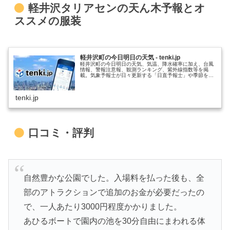
軽井沢タリアセンの天ん木予報とオ
ススメの服装
軽井沢町の今日明日の天気 - tenki.jp
軽井沢町の今日明日の天気、気温、降水確率に加え、台風
情報、警報注意報、観測ランキング、紫外線指数等を掲
載。気象予報士が日々更新する「日直予報士」や季節を楽
しむコラム「tenki.jpサプリ」などもチェックできます。
tenki.jp
口コミ・評判
自然豊かな公園でした。入場料を払った後も、全
部のアトラクションで追加のお金が必要だったの
で、一人あたり3000円程度かかりました。
あひるボートで園内の池を30分自由にまわれる体