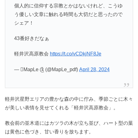
個人的に信仰する宗教とかはないけれど、こうゆ
う優しい文章に触れる時間も大切だと思ったので
シェア！
43番好きだなぁ
軽井沢高原教会
https://t.co/vCDkjNF8Je
— MapLe ༊ (@MapLe_pdf)
April 28, 2024
軽井沢星野エリアの豊かな森の中に佇み、季節ごとに木々
が美しい表情を見せてくれる「軽井沢高原教会」。
教会前の並木道にはカツラの木が立ち並び、ハート型の葉
は黄色に色づき、甘い香りを放ちます。