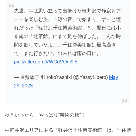
先週、半ば思い立って出掛けた軽井沢で静寂とア
ートを楽しむ旅。「涼の音」で始まり、ずっと憧
れだった「軽井沢千住博美術館」と、翌日には小
布施の「北斎館」にまで足を伸ばした。こんな時
間を欲していたよ…。千住博美術館は最高過ぎ
て、また行きたい。出来れば雨の日に。
pic.twitter.com/VWGdVOm9l5
— 屋敷紘子 /HirokoYashiki (@YassyLibero)
May
29, 2023
秋といったら、やっぱり“芸術の秋”！
中軽井沢エリアにある「軽井沢千住博美術館」は、千住博