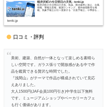
軽井沢町の今日明日の天気 - tenki.jp
軽井沢町の今日明日の天気、気温、降水確率に加え、台風
情報、警報注意報、観測ランキング、紫外線指数等を掲
載。気象予報士が日々更新する「日直予報士」や季節を楽
しむコラム「tenki.jpサプリ」などもチェックできます。
tenki.jp
口コミ・評判
美術、建築、自然が一体となって楽しめる素晴ら
しい空間です。ガラス張りで開放感がある中で作
品を鑑賞できる贅沢な時間でした。
『浅間山』がテーマで作品が構成されていて見応
えありました。
大人1500円(JAF会員100円引き)中学生以下無料
です。ミュージアムショップやベーカリーカフェ
も行く価値があります。