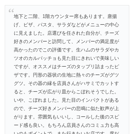
地下と二階、1階カウンター席もあります。唐揚
げ、ピザ、パスタ、サラダなどがメニューの中心
に見えました。店選びを任された自分が、チーズ
好きのメンバーと訪問して、メンバーの満足度が
高かったのでこの評価です。生ハムのサラダやカ
ツオのカルパッチョも見た目にきれいで美味しい
ですが、オススメはチーズのタップリ詰まったピ
ザです。円形の器状の生地に熱々のチーズがグツ
グツ。その器の縁を店員さんがハサミでカットす
ると、チーズが広がり皿からこぼれそうでした。
いや、こぼれました。見た目のインパクトがある
ので、チーズ好きメンバーの悲鳴に似た歓声が上
がります。雰囲気もいいし、コールした後のスピ
ード感も良い。もちろん店員さんのコミュ力も高
いのもポイントで、また行きたいお店です。席だ