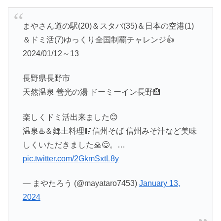
まやさん道の駅(20)＆スタバ(35)＆日本の空港(1)
＆ドミ活(7)ゆっくり全国制覇チャレンジ👍
2024/01/12～13
長野県長野市
天然温泉 善光の湯 ドーミーイン長野🏨
楽しくドミ活出来ました😊
温泉♨️＆郷土料理🥢信州そば 信州みそ汁など美味
しくいただきました🙏😋。…
pic.twitter.com/2GkmSxtL8y
— まやたろう (@mayataro7453)
January 13,
2024