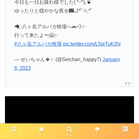
今日も一日お疲れ様でした( ^-^)꜆🍵
ゆったりと穏やかな夜を🌃🌙*ﾟ✩.*˚
🦙 ̖́-八ヶ岳アルパカ牧場へ🚗💨✨
行って来たよ〜🤗✨
#八ヶ岳アルパカ牧場
pic.twitter.com/L5jeTuK2hi
— せいちゃん🍀✨ (@Seichan_happy7)
January
8, 2023
メニュー
ホーム
検索
トップ
サイドバー