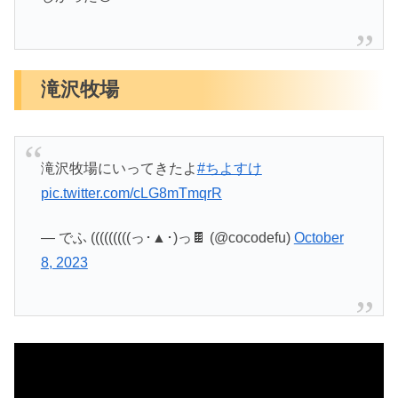
滝沢牧場
滝沢牧場にいってきたよ
#ちよすけ
pic.twitter.com/cLG8mTmqrR
— でふ (((((((((っ･▲･)っ🍫 (@cocodefu)
October
8, 2023