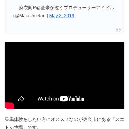
— 麻衣阿P@全米が泣くプロデューサーアイドル
(@MaiaUmetani)
May 3, 2019
乗馬体験をしたい方にオススメなのが佐久市にある「スエ
トシ牧場」です。