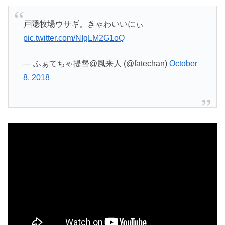
戸隠牧場ウサギ。きゃわいいにぃ
pic.twitter.com/NIgLM2G1oQ
— ふぁてちゃ提督@風来人 (@fatechan)
October
8, 2018