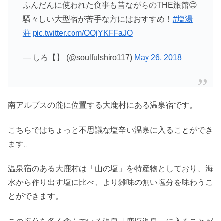
ふんだんに使われた食事も昔ながらのTHE旅館😊
騒々しい大型宿が苦手な方にはおすすめ！
#塩湯
荘
pic.twitter.com/OOjYKFFaJO
— しろ【】 (@soulfulshiro117)
May 26, 2018
南アルプスの麓に位置する大鹿村にある温泉宿です。
こちらではちょっと不思議な塩辛い温泉に入ることができ
ます。
温泉宿のある大鹿村は「山の塩」を特産物としており、海
水から作り出す塩に比べ、より雑味の無い塩分を味わうこ
とができます。