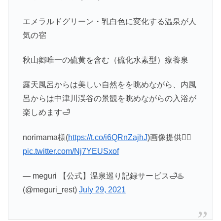
エメラルドグリーン・乳白色に変化する温泉が人
気の宿
秋山郷唯一の硫黄を含む（硫化水素型）療養泉
露天風呂からは美しい自然をを眺めながら、内風
呂からは中津川渓谷の景観を眺めながらの入浴が
楽しめます🛁
norimama様(
https://t.co/i6QRnZajhJ
)画像提供🙇‍♂️
pic.twitter.com/Nj7YEUSxof
— meguri 【公式】温泉巡り記録サービス🛁♨️
(@meguri_rest)
July 29, 2021