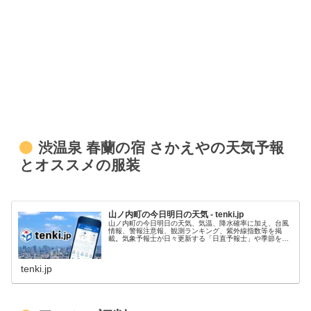
渋温泉 春蘭の宿 さかえやの天気予報
とオススメの服装
山ノ内町の今日明日の天気 - tenki.jp
山ノ内町の今日明日の天気、気温、降水確率に加え、台風
情報、警報注意報、観測ランキング、紫外線指数等を掲
載。気象予報士が日々更新する「日直予報士」や季節を楽
しむコラム「tenki.jpサプリ」などもチェックできます。
tenki.jp