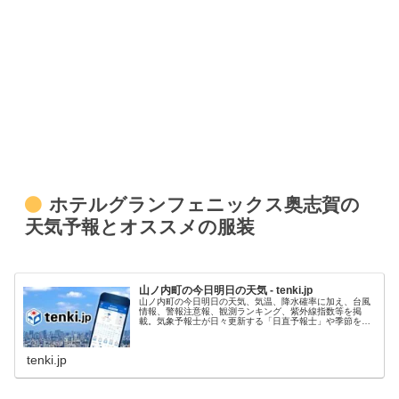
ホテルグランフェニックス奥志賀の
天気予報とオススメの服装
山ノ内町の今日明日の天気 - tenki.jp
山ノ内町の今日明日の天気、気温、降水確率に加え、台風
情報、警報注意報、観測ランキング、紫外線指数等を掲
載。気象予報士が日々更新する「日直予報士」や季節を楽
しむコラム「tenki.jpサプリ」などもチェックできます。
tenki.jp