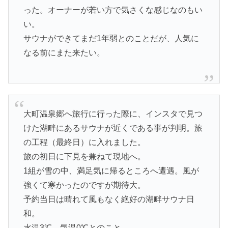
った。オーナーが若い方で気さくな感じなのもい
い。
サウナができてまだ1年弱とのことだが、人気に
なる前にまた来たい。
大町温泉郷へ旅行に行った際に、インスタで見つ
けた湖畔にあるサウナが近くである事が判明。旅
の工程（最終日）に入れました。
旅の初日に下見を兼ねて現地へ。
1組が雪の中、満足気に帰るところへ遭遇。風が
強くて寒かったのですが期待大。
予約当日は晴れて風もなく絶好の湖畔サウナ日
和。
水温3℃、気温0℃とのこと。