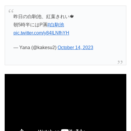
昨日の白駒池、紅葉きれい🍁
朝5時半にはP🈵
#白駒池
pic.twitter.com/y84ILNfhYH
— Yana (@kakesu2)
October 14, 2023