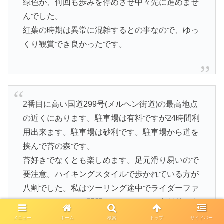
緑色が、何回も歩みを停めさせ中々先に進めませ
んでした。
紅葉の時期は異常に混雑するとの事なので、ゆっ
くり観賞でき良かったです。
2番目に高い国道299号(メルヘン街道)の最高地点
の近くにあります。駐車場は有料ですが24時間利
用出来ます。駐車場は砂利です。駐車場から道を
挟んで苔の森です。
苔好きでなくとも楽しめます。足元滑り易いので
要注意。ハイキングスタイルで歩かれている方が
八割でした。私はツーリング途中でライダーファ
ッションでしたが問題なかったです。高低差が少
ないので体力的にも問題ないですが、とにかく滑
メニュー
ホーム
検索
トップ
サイドバー