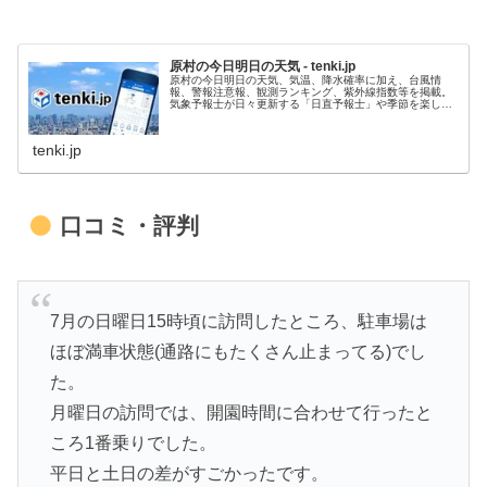
原村の今日明日の天気 - tenki.jp
原村の今日明日の天気、気温、降水確率に加え、台風情
報、警報注意報、観測ランキング、紫外線指数等を掲載。
気象予報士が日々更新する「日直予報士」や季節を楽しむ
コラム「tenki.jpサプリ」などもチェックできます。
tenki.jp
口コミ・評判
7月の日曜日15時頃に訪問したところ、駐車場は
ほぼ満車状態(通路にもたくさん止まってる)でし
た。
月曜日の訪問では、開園時間に合わせて行ったと
ころ1番乗りでした。
平日と土日の差がすごかったです。