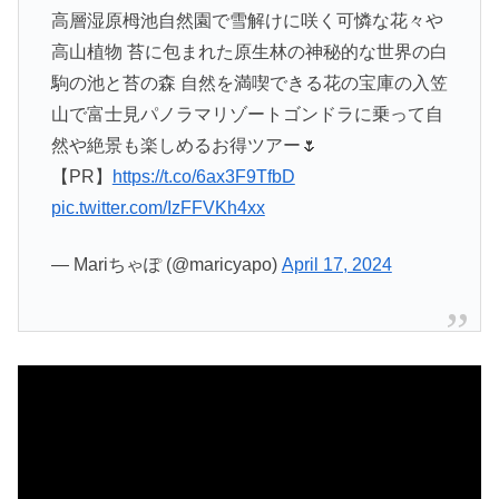
高層湿原栂池自然園で雪解けに咲く可憐な花々や
高山植物 苔に包まれた原生林の神秘的な世界の白
駒の池と苔の森 自然を満喫できる花の宝庫の入笠
山で富士見パノラマリゾートゴンドラに乗って自
然や絶景も楽しめるお得ツアー🌷
【PR】
https://t.co/6ax3F9TfbD
pic.twitter.com/IzFFVKh4xx
— Mariちゃぽ (@maricyapo)
April 17, 2024