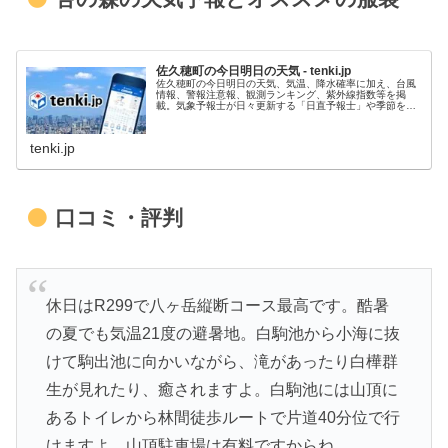
佐久穂町の今日明日の天気 - tenki.jp
佐久穂町の今日明日の天気、気温、降水確率に加え、台風
情報、警報注意報、観測ランキング、紫外線指数等を掲
載。気象予報士が日々更新する「日直予報士」や季節を楽
しむコラム「tenki.jpサプリ」などもチェックできます。
tenki.jp
口コミ・評判
休日はR299で八ヶ岳縦断コース最高です。酷暑
の夏でも気温21度の避暑地。白駒池から小海に抜
けて駒出池に向かいながら、滝があったり白樺群
生が見れたり、癒されますよ。白駒池には山頂に
あるトイレから林間徒歩ルートで片道40分位で行
けますよ。山頂駐車場は有料ですからね。