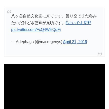
八ヶ岳自然文化園に来てます。曇り空でまだ冬み
たいだけど水芭蕉が見頃です。
#おいでよ長野
pic.twitter.com/FxQ4WEQdFj
— Adephaga (@macrogenys)
April 21, 2019