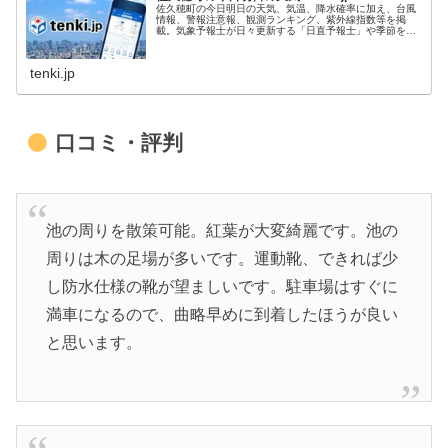
佐久穂町の今日明日の天気、気温、降水確率に加え、台風
情報、警報注意報、観測ランキング、紫外線指数等を掲
載。気象予報士が日々更新する「日直予報士」や季節を楽
しむコラム「tenki.jpサプリ」などもチェックできます。
tenki.jp
口コミ・評判
池の周りを散策可能。紅葉が大変綺麗です。池の
周りは木の足場が多いです。運動靴、できれば少
し防水仕様の靴が望ましいです。駐車場はすぐに
満車になるので、曲略早めに到着したほうが良い
と思います。